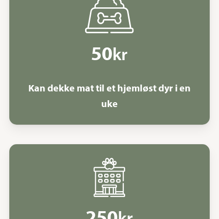
50
kr
Kan dekke mat til et hjemløst dyr i en
uke
250
kr